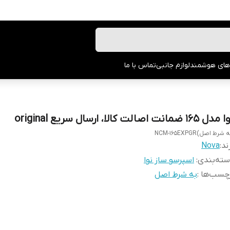
های هوشمند
لوازم جانبی
تماس با ما
ل 165 ضمانت اصالت کالا، ارسال سریع original
 شرط اصل)NCM-165EXPGR
ند:
Nova
ته‌بندی
:
اسپرسو ساز نوا
چسب‌ها :
به شرط اصل