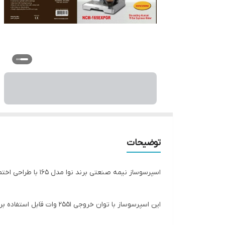
توضیحات
اسپرسوساز نیمه صنعتی برند نوا مدل ۱۶۵ با طراحی اختصاصی یکی از جدیدترین محصول nova
این اسپرسوساز با توان خروجی ۲۵۵۱ وات قابل استفاده برای علاقه مندان قهوه ، کافی شاپ های لاکچری یا کوچک یا حتی مصارف خانگی