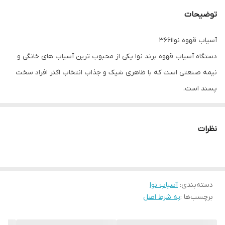
توضیحات
آسیاب قهوه نوا3661
دستگاه آسیاب قهوه برند نوا یکی از محبوب ترین آسیاب های خانگی و
نیمه صنعتی است که با ظاهری شیک و جذاب انتخاب اکثر افراد سخت
پسند است.
دستگاه آسیاب قهوه نوا 3661 دارای مخزنی به ظرفیت 130 گرم است و
نظرات
تیغه ای از جنس استیل دارد که باعث می شود، دانه های قهوه به طور
یکنواخت به پودر تبدیل شوند.
دسته‌بندی
:
آسیاب نوا
بهتر است بدانید؛ با توجه به میزان مصرف خود اقدام به پودر کردن
برچسب‌ها :
به شرط اصل
قهوه کنید زیرا پودر قهوه پس از گذشت چند روز تازگی خود را از دست
می دهد در حالی که دانه قهوه اینگونه نیست.