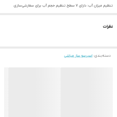
تنظیم میزان آب: دارای 7 سطح تنظیم حجم آب برای سفارشی‌سازی
نوشیدنی
نازل بخار ندارد
نظرات
دارای سینی قطره ای قابل جابجایی و قابل شستشو
قابلیت استفاده از کپسول نسپرسو،دولچه گوستو،پودر قهوه
قابلیت سرو اسپرسو،کاپوچینو،لاته،هات چاکلت،ماسالا و....
دسته‌بندی
:
اسپرسو ساز مباشی