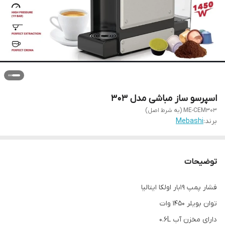
اسپرسو ساز مباشی مدل 303
ME-CEM303 (به شرط اصل)
برند:
Mebashi
توضیحات
فشار پمپ 19بار اولکا ایتالیا
توان بویلر 1450 وات
دارای مخزن آب 0.6L