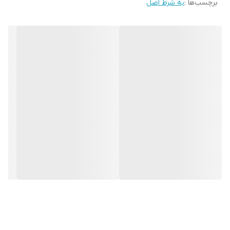
برچسب‌ها :
به شرط اصل
نشانگر سطح اب : دارد
قابلیت تولد کف شیر : دارد
نازل بخار : دارد
تمپر و پیمانه قهوه : دارد
سینی چکه گیر : دارد
سیستم گرم کن فنجان : ندارد
سیستم خاموشی خودکار : دارد
فیلتر اب : ندارد
وزن : ۴ کیلوگرم
ابعاد: 320x260x200 میلی متر
نوشیدنی‌های قابل تهیه : اسبرسو،کاپوچینو،لاته،کافه ماکیاتو،آب
جوش،شیر گرم،موکا و …