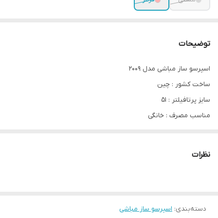
توضیحات
اسپرسو ساز مباشی مدل 2009
ساخت کشور : چین
سایز پرتافیلتر : ۵۱
مناسب مصرف : خانگی
جنس بدنه : پلاستیک
فشار بخار : ۲۰ بار
نظرات
توان موتور : ۱۱۰۰ وات
ظرفت مخزن : ۱.۵ لیتر
دکمه اتوماتیک تک و دوبل : ندارد
دسته‌بندی
:
سستم کاپوچینوساز : دارد
اسپرسو ساز مباشی