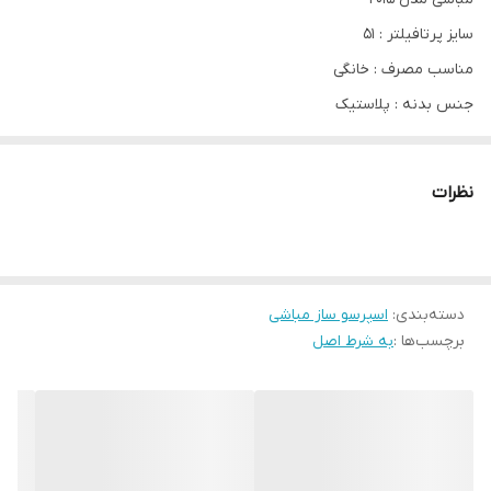
سایز پرتافیلتر : ۵۱
مناسب مصرف : خانگی
جنس بدنه : پلاستیک
فشار بخار : ۲۰ بار
توان موتور : ۱۱۰۰ وات
نظرات
ظرفت مخزن : ۱.۵ لیتر
دکمه اتوماتیک تک و دوبل : ندارد
سستم کاپوچینوساز : دارد
دسته‌بندی
:
نشانگر سطح اب : دارد
اسپرسو ساز مباشی
برچسب‌ها :
به شرط اصل
قابلیت تولد کف شیر : دارد
نازل بخار : دارد
تمپر و پیمانه قهوه : دارد
سینی چکه گیر : دارد
سیستم گرم کن فنجان : ندارد