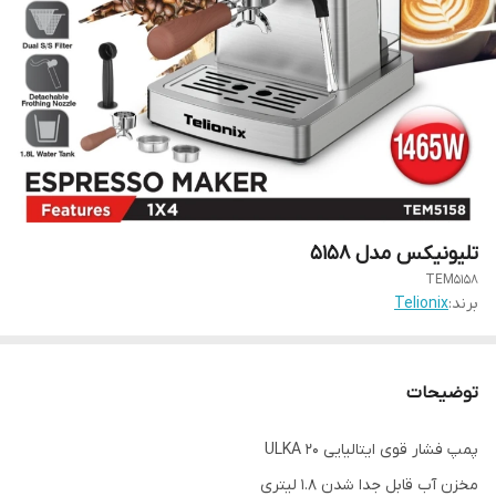
تلیونیکس مدل 5158
TEM5158
برند:
Telionix
توضیحات
پمپ فشار قوی ایتالیایی ULKA 20
مخزن آب قابل جدا شدن 1.8 لیتری