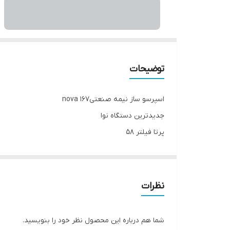
توضیحات
اسپرسو ساز نیمه صنعتی167 nova
جدیدترین دستگاه نوا
پرتا فیلتر 58
داری تمپر
بسکت تک و دوبل 58
بدنه تمام استیل ضد زنگ
نظرات
دکمه تک و دوبل دارد
1350 وات
شما هم درباره این محصول نظر خود را بنویسید.