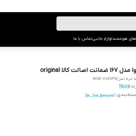
های هوشمند
لوازم جانبی
تماس با ما
دل 167 ضمانت اصالت کالا original
 شرط اصل)NCM- 167EXPS
ند:
Nova
ته‌بندی
:
اسپرسو ساز نوا