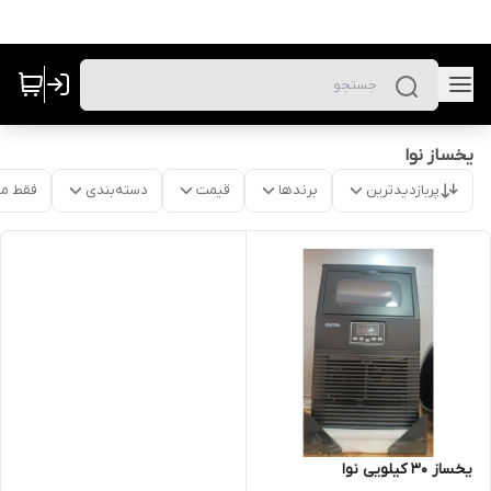
یخساز نوا
پربازدیدترین
برندها
قیمت
دسته‌بندی
فقط م
یخساز 30 کیلویی نوا